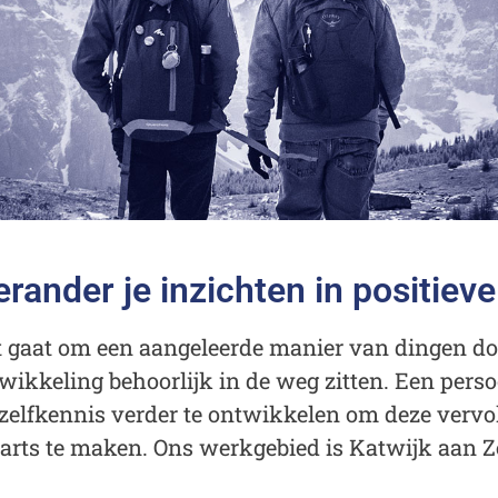
nal
rander je inzichten in positieve
ing
et gaat om een aangeleerde manier van dingen do
twikkeling behoorlijk in de weg zitten. Een perso
 zelfkennis verder te ontwikkelen om deze vervo
die
rts te maken. Ons werkgebied is Katwijk aan Ze
lijke