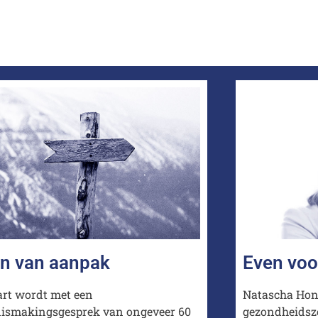
die
erder
aar
an van aanpak
Even voo
art wordt met een
Natascha Hond
ismakingsgesprek van ongeveer 60
gezondheidsz