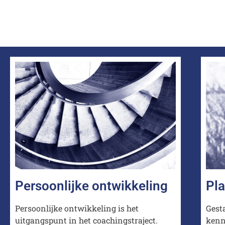
doelen 
nooit e
bereikb
leken.
Persoonlijke ontwikkeling
Pl
Persoonlijke ontwikkeling is het
Gest
uitgangspunt in het coachingstraject.
kenn